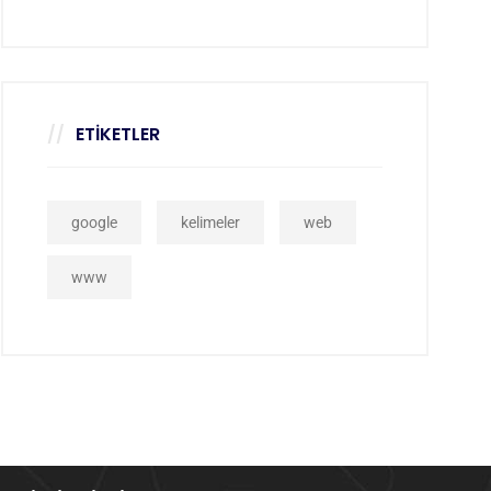
ETIKETLER
google
kelimeler
web
www