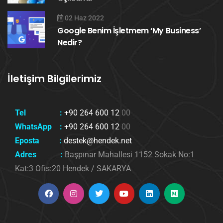
02 Haz 2022
Google Benim İşletmem ‘My Business’
Nedir?
İletişim Bilgilerimiz
Tel :
+90 264 600 12
00
WhatsApp :
+90 264 600 12
00
Eposta :
destek@hendek.net
Adres :
Başpınar Mahallesi 1152 Sokak No:1
Kat:3 Ofis:20 Hendek / SAKARYA