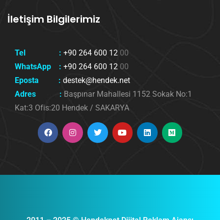
İletişim Bilgilerimiz
Tel :
+90 264 600 12
00
WhatsApp :
+90 264 600 12
00
Eposta :
destek@hendek.net
Adres :
Başpınar Mahallesi 1152 Sokak No:1
Kat:3 Ofis:20 Hendek / SAKARYA