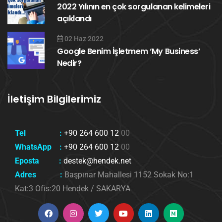
2022 Yılının en çok sorgulanan kelimeleri
açıklandı
02 Haz 2022
Google Benim İşletmem ‘My Business’
Nedir?
İletişim Bilgilerimiz
Tel :
+90 264 600 12
00
WhatsApp :
+90 264 600 12
00
Eposta :
destek@hendek.net
Adres :
Başpınar Mahallesi 1152 Sokak No:1
Kat:3 Ofis:20 Hendek / SAKARYA