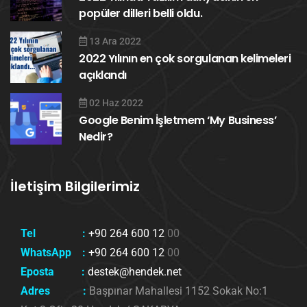
popüler dilleri belli oldu.
13 Ara 2022
2022 Yılının en çok sorgulanan kelimeleri
açıklandı
02 Haz 2022
Google Benim İşletmem ‘My Business’
Nedir?
İletişim Bilgilerimiz
Tel :
+90 264 600 12
00
WhatsApp :
+90 264 600 12
00
Eposta :
destek@hendek.net
Adres :
Başpınar Mahallesi 1152 Sokak No:1